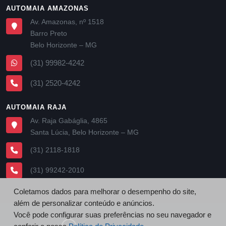
AUTOMAIA AMAZONAS
Av. Amazonas, nº 1518
Barro Preto
Belo Horizonte – MG
(31) 99982-4242
(31) 2520-4242
AUTOMAIA RAJA
Av. Raja Gabáglia, 4865
Santa Lúcia, Belo Horizonte – MG
(31) 2118-1818
(31) 99242-2010
Coletamos dados para melhorar o desempenho do site,
além de personalizar conteúdo e anúncios.
Você pode configurar suas preferências no seu navegador e