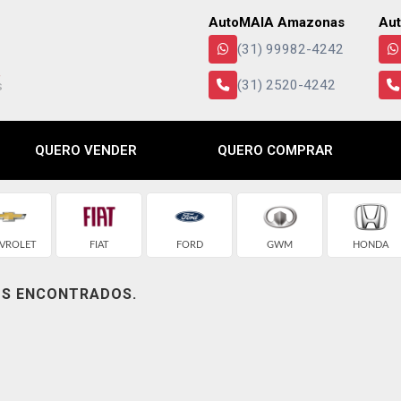
AutoMAIA Amazonas
Aut
(31) 99982-4242
(31) 2520-4242
QUERO VENDER
QUERO COMPRAR
VROLET
FIAT
FORD
GWM
HONDA
OS ENCONTRADOS.