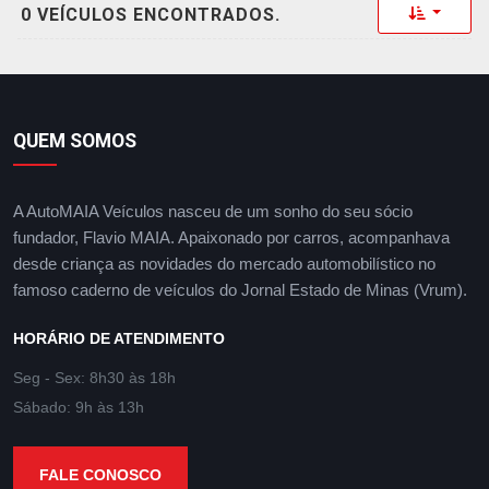
Toggle 
0 VEÍCULOS ENCONTRADOS.
QUEM SOMOS
A AutoMAIA Veículos nasceu de um sonho do seu sócio
fundador, Flavio MAIA. Apaixonado por carros, acompanhava
desde criança as novidades do mercado automobilístico no
famoso caderno de veículos do Jornal Estado de Minas (Vrum).
HORÁRIO DE ATENDIMENTO
Seg - Sex: 8h30 às 18h
Sábado: 9h às 13h
FALE CONOSCO