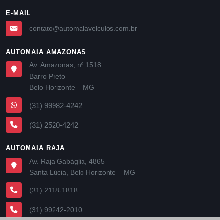
E-MAIL
contato@automaiaveiculos.com.br
AUTOMAIA AMAZONAS
Av. Amazonas, nº 1518
Barro Preto
Belo Horizonte – MG
(31) 99982-4242
(31) 2520-4242
AUTOMAIA RAJA
Av. Raja Gabáglia, 4865
Santa Lúcia, Belo Horizonte – MG
(31) 2118-1818
(31) 99242-2010